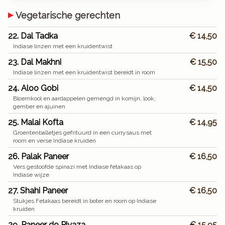
Vegetarische gerechten
22. Dal Tadka
€ 14,50
Indiase linzen met een kruidentwist
23. Dal Makhni
€ 15,50
Indiase linzen met een kruidentwist bereidt in room
24. Aloo Gobi
€ 14,50
Bloemkool en aardappelen gemengd in komijn, look,
gember en ajuinen
25. Malai Kofta
€ 14,95
Groentenballetjes gefrituurd in een currysaus met
room en verse Indiase kruiden
26. Palak Paneer
€ 16,50
Vers gestoofde spinazi met Indiase fetakaas op
Indiase wijze
27. Shahi Paneer
€ 16,50
Stukjes Fetakaas bereidt in boter en room op Indiase
kruiden
29. Paneer do Piyaza
€ 15,95