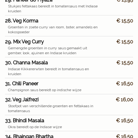
Stukjes fettakaas bereidt in tomatensaus met Indiase
kruiden
28. Veg Korma
€ 15,50
Groenten in zoete curry van room, boter, amandels en
kokospoeder
29. Mix Veg Curry
€ 15,50
Gemengde groenten in curry saus gemaakt uit
gember, look, ajuinen en Indiase kruiden
30. Channa Masala
€ 15,50
Indiase Kikkererwten bereidt in tomatensaus en
kruiden
31. Chili Paneer
€ 16,50
Champignon saus bereidt op indische wijze
32. Veg Jalfrezi
€ 16,00
Stoofpot van verschillende groenten en fettakaas in
tomatensaus
33. Bhindi Masala
€ 16,50
Okra bereidt op de Indiase wijze
34. Bhaingan Bhartha
€ 16,50