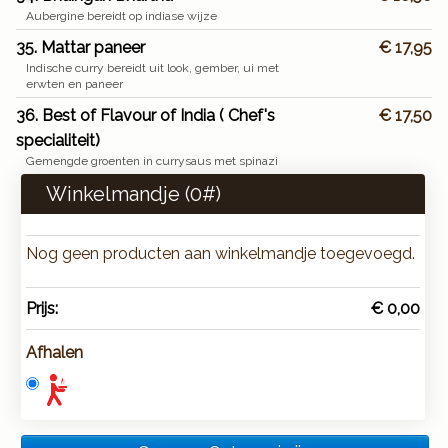
Aubergine bereidt op indiase wijze
35. Mattar paneer
€ 17,95
Indische curry bereidt uit look, gember, ui met
erwten en paneer
36. Best of Flavour of India ( Chef's
€ 17,50
specialiteit)
Gemengde groenten in currysaus met spinazi
Winkelmandje (
0
#)
Nog geen producten aan winkelmandje toegevoegd.
Prijs:
€ 0,00
Afhalen