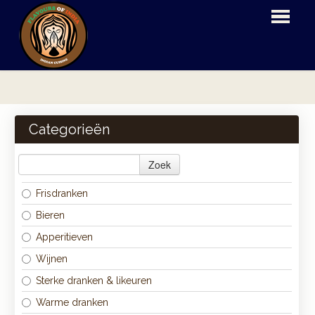
HOME
BESTELLEN
Categorieën
MENU
Zoek
LOGIN
Frisdranken
CONTACT
Bieren
Apperitieven
Wijnen
Sterke dranken & likeuren
Warme dranken