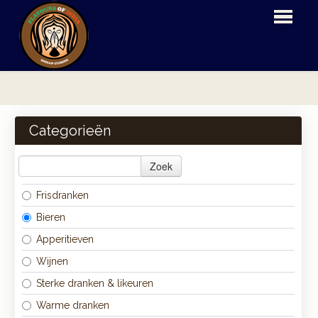
HOME
BESTELLEN
Categorieën
MENU
Zoek
LOGIN
Frisdranken
CONTACT
Bieren
Apperitieven
Wijnen
Sterke dranken & likeuren
Warme dranken