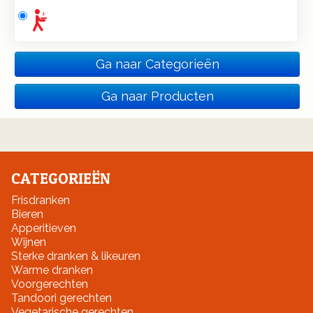
Ga naar Categorieën
Ga naar Producten
CATEGORIEËN
Frisdranken
Bieren
Apperitieven
Wijnen
Sterke dranken & likeuren
Warme dranken
Voorgerechten
Tandoori gerechten
Vegetarische gerechten