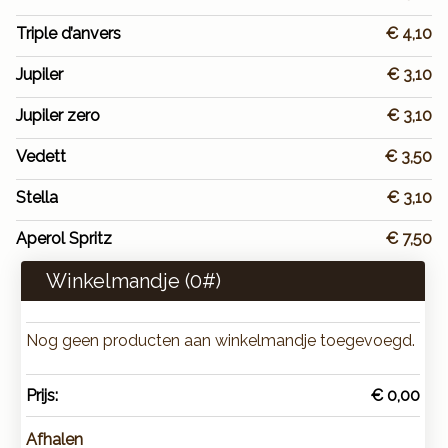
Triple d’anvers
€ 4,10
Jupiler
€ 3,10
Jupiler zero
€ 3,10
Vedett
€ 3,50
Stella
€ 3,10
Aperol Spritz
€ 7,50
Winkelmandje (
0
#)
Nog geen producten aan winkelmandje toegevoegd.
Prijs:
€ 0,00
Afhalen