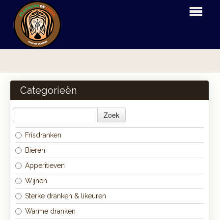
HOME
BESTELLEN
Categorieën
MENU
Zoek
LOGIN
Frisdranken
CONTACT
Bieren
Apperitieven
Wijnen
Sterke dranken & likeuren
Warme dranken