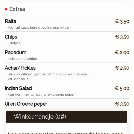
Extras
Raita
€ 3,50
Yoghurt saus bereidt op Indiase wijze
Chips
€ 3,50
Frietjes
Papadum
€ 2,00
Indiase maïschips
Achar/Pickles
€ 2,50
Stukjes citroen, gember, of mango in een indiase
kruidensaus
Indian Salad
€ 5,00
Komkommer, tomaat, ui en groene peper
Ui en Groene peper
€ 3,50
Winkelmandje (
0
#)